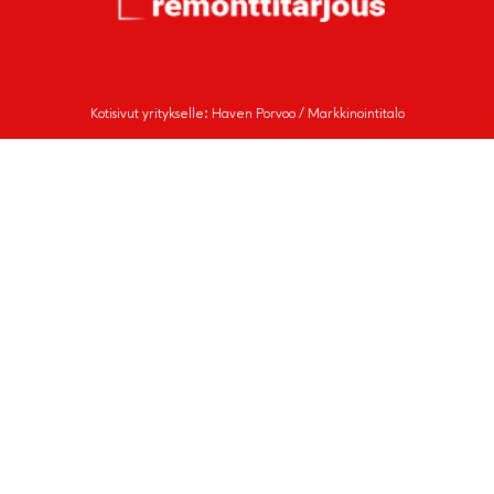
Kotisivut yritykselle: Haven Porvoo / Markkinointitalo