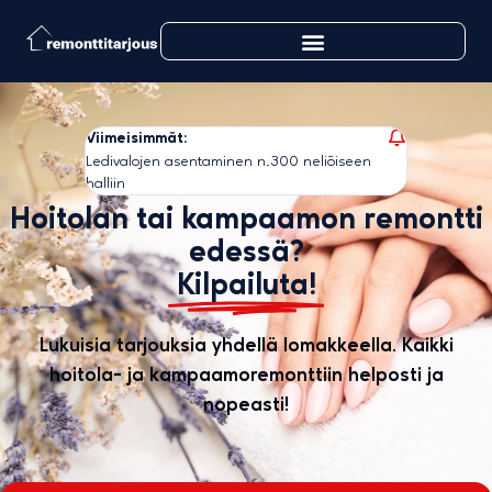
Viimeisimmät:
Viimeisim
tin
Ledivalojen asentaminen n.300 neliöiseen
Varaston 3
halliin
valaisimie
Hoitolan tai kampaamon remontti
edessä?
Kilpailuta!
Lukuisia tarjouksia yhdellä lomakkeella. Kaikki
hoitola- ja kampaamoremonttiin helposti ja
nopeasti!