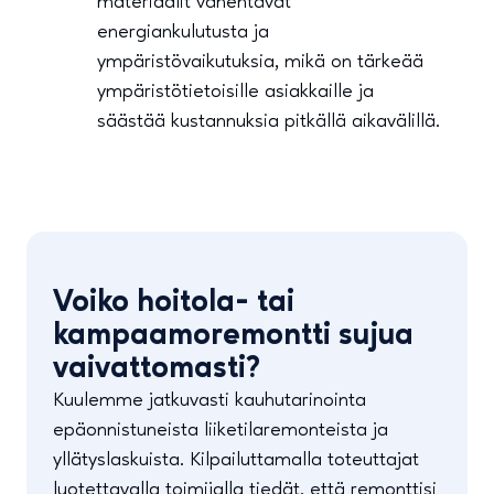
materiaalit vähentävät
energiankulutusta ja
ympäristövaikutuksia, mikä on tärkeää
ympäristötietoisille asiakkaille ja
säästää kustannuksia pitkällä aikavälillä.
Voiko hoitola- tai
kampaamoremontti sujua
vaivattomasti?
Kuulemme jatkuvasti kauhutarinointa
epäonnistuneista liiketilaremonteista ja
yllätyslaskuista. Kilpailuttamalla toteuttajat
luotettavalla toimijalla tiedät, että remonttisi