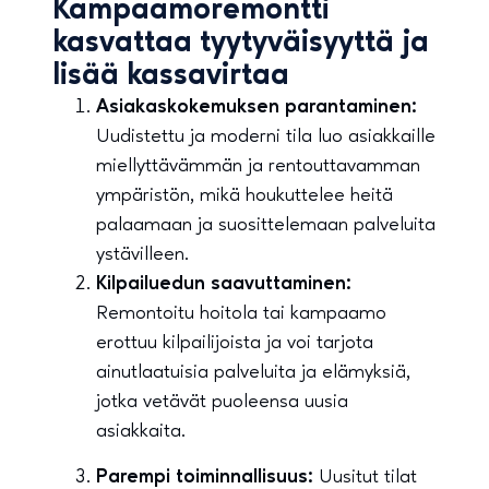
Kampaamoremontti
kasvattaa tyytyväisyyttä ja
lisää kassavirtaa
Asiakaskokemuksen parantaminen:
Uudistettu ja moderni tila luo asiakkaille
miellyttävämmän ja rentouttavamman
ympäristön, mikä houkuttelee heitä
palaamaan ja suosittelemaan palveluita
ystävilleen.
Kilpailuedun saavuttaminen:
Remontoitu hoitola tai kampaamo
erottuu kilpailijoista ja voi tarjota
ainutlaatuisia palveluita ja elämyksiä,
jotka vetävät puoleensa uusia
asiakkaita.
Parempi toiminnallisuus:
Uusitut tilat