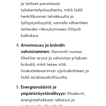
ja laitteet parantavat
työskentelyolosuhteita, mikä lisää
henkilökunnan tehokkuutta ja
työtyytyväisyyttä, samalla vähentäen
laitteiden rikkoutumiseen liittyviä
katkoksia.
Arvonnousu ja brändin
vahvistaminen:
Remontti nostaa
liiketilan arvoa ja vahvistaa yrityksen
brändiä, mikä tekee siitä
houkuttelevamman sijoituskohteen ja
lisää asiakasuskollisuutta.
Energiansäästö ja
ympäristöystävällisyys:
Modernit,
energiatehokkaat ratkaisut ja