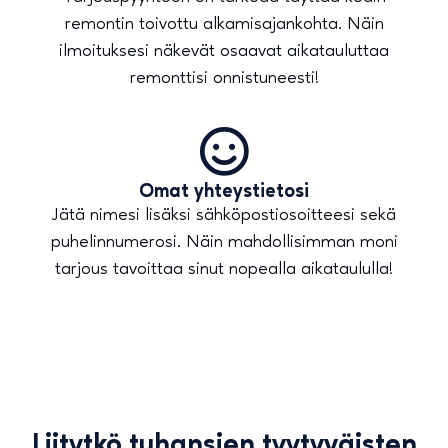
remontin toivottu alkamisajankohta. Näin
ilmoituksesi näkevät osaavat aikatauluttaa
remonttisi onnistuneesti!
Omat yhteystietosi
Jätä nimesi lisäksi sähköpostiosoitteesi sekä
puhelinnumerosi. Näin mahdollisimman moni
tarjous tavoittaa sinut nopealla aikataululla!
Liitytkö tuhansien tyytyväisten