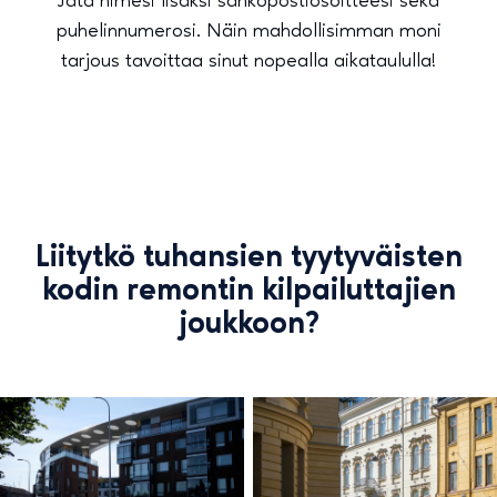
Jätä nimesi lisäksi sähköpostiosoitteesi sekä
puhelinnumerosi. Näin mahdollisimman moni
tarjous tavoittaa sinut nopealla aikataululla!
Liitytkö tuhansien tyytyväisten
kodin remontin kilpailuttajien
joukkoon?