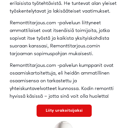
erilaisista työtehtävistä. He tuntevat alan yleiset
työskentelytavat ja lakisääteiset vaatimukset.
Remonttitarjous.com -palveluun liittyneet
ammattilaiset ovat itsenäisiä toimijoita, jotka
sopivat itse työstä ja kaikista yksityiskohdista
suoraan kanssasi, Remonttitarjous.comin
tarjoaman sopimuspohjan mukaisesti.
Remonttitarjous.com -palvelun kumppanit ovat
osaamiskartoitettuja, eli heidän ammatillinen
osaamisensa on tarkastettu ja
yhteiskuntavelvotteet kunnossa. Kodin remontti
hyvissä käsissä – jotta sinä voit olla huoletta!
Liity urakoitsijaksi