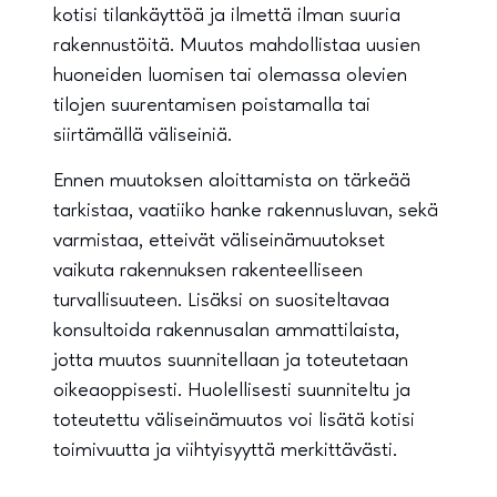
kotisi tilankäyttöä ja ilmettä ilman suuria
rakennustöitä. Muutos mahdollistaa uusien
huoneiden luomisen tai olemassa olevien
tilojen suurentamisen poistamalla tai
siirtämällä väliseiniä.
Ennen muutoksen aloittamista on tärkeää
tarkistaa, vaatiiko hanke rakennusluvan, sekä
varmistaa, etteivät väliseinämuutokset
vaikuta rakennuksen rakenteelliseen
turvallisuuteen. Lisäksi on suositeltavaa
konsultoida rakennusalan ammattilaista,
jotta muutos suunnitellaan ja toteutetaan
oikeaoppisesti. Huolellisesti suunniteltu ja
toteutettu väliseinämuutos voi lisätä kotisi
toimivuutta ja viihtyisyyttä merkittävästi.