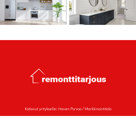
Kotisivut yritykselle: Haven Porvoo / Markkinointitalo