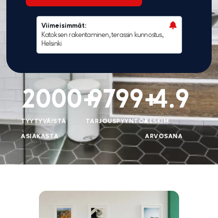
Viimeisimmät:
Viimeis
Katoksen rakentaminen, terassin kunnostus,
Katoksen
Helsinki
laajenta
2000
+
9799
+
4.9
TYYTYVÄISTÄ
TARJOUSPYYNTÖÄ
KESKIM.
ASIAKASTA
ARVOSANA