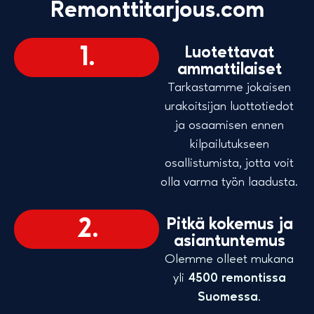
Remonttitarjous.com
1.
Luotettavat
ammattilaiset​
Tarkastamme jokaisen
urakoitsijan luottotiedot
ja osaamisen ennen
kilpailutukseen
osallistumista, jotta voit
olla varma työn laadusta.
2.
Pitkä kokemus​ ja
asiantuntemus
Olemme olleet mukana
yli
4500 remontissa
Suomessa
.