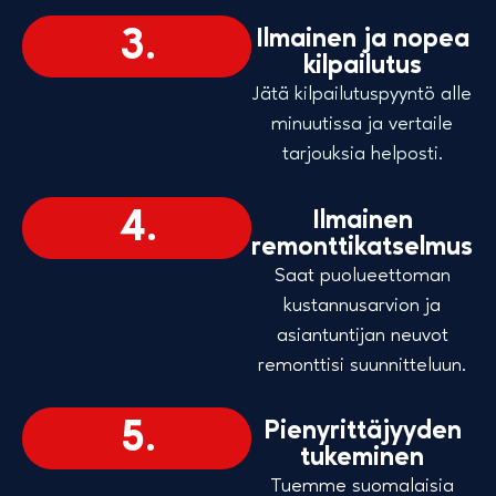
3.
Ilmainen ja nopea
kilpailutus​
Jätä kilpailutuspyyntö alle
minuutissa ja vertaile
tarjouksia helposti.
4.
Ilmainen
remonttikatselmus
Saat puolueettoman
kustannusarvion ja
asiantuntijan neuvot
remonttisi suunnitteluun.
5.
Pienyrittäjyyden
tukeminen
Tuemme suomalaisia