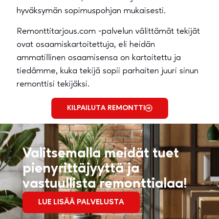
hyväksymän sopimuspohjan mukaisesti.
Remonttitarjous.com -palvelun välittämät tekijät
ovat osaamiskartoitettuja, eli heidän
ammatillinen osaamisensa on kartoitettu ja
tiedämme, kuka tekijä sopii parhaiten juuri sinun
remonttisi tekijäksi.
KILPAILUTA REMONTTI
Valitsemalla meidät tuet
pienyrittäjyyttä ja
vastuullista remonttialaa!
LUE LISÄÄ PALVELUSTA