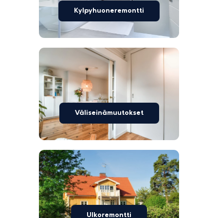
Kylpyhuoneremontti
Väliseinämuutokset
Ulkoremontti