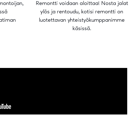
emontoijan,
Remontti voidaan aloittaa! Nosta jalat
essä
ylös ja rentoudu, kotisi remontti on
aatiman
luotettavan yhteistyökumppanimme
.
käsissä.