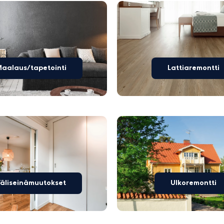
aalaus/tapetointi
Lattiaremontti
äliseinämuutokset
Ulkoremontti