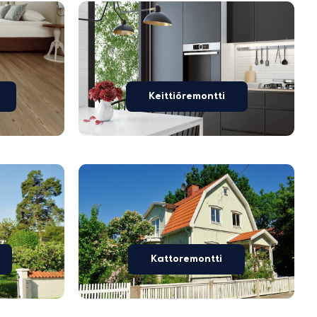
Keittiöremontti
Kattoremontti