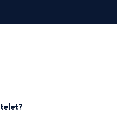
0
+
9699
+
AKASTA
TARJOUSPYYNTÖÄ
telet?