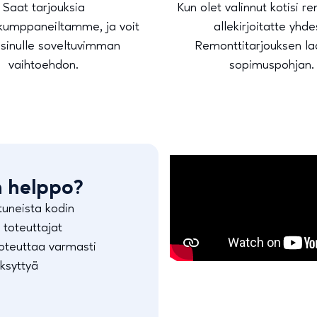
Saat tarjouksia
Kun olet valinnut kotisi r
ökumppaneiltamme, ja voit
allekirjoitatte yhd
 sinulle soveltuvimman
Remonttitarjouksen l
vaihtoehdon.
sopimuspohjan
n helppo?
tuneista kodin
 toteuttajat
 toteuttaa varmasti
ksyttyä