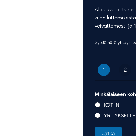
Älä uuvuta itseäs
kilpailuttamisest
vaivattomasti ja i
Syöttämällä yhteystie
1
2
Minkälaiseen koh
KOTIIN
YRITYKSELLE
Jatka