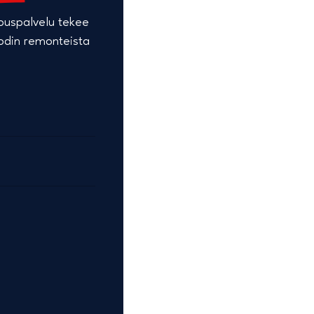
jouspalvelu tekee
kodin remonteista