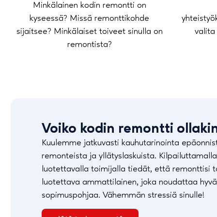
Minkälainen kodin remontti on
kyseessä? Missä remonttikohde
yhteisty
sijaitsee? Minkälaiset toiveet sinulla on
valita
remontista?
Voiko kodin remontti ollaki
Kuulemme jatkuvasti kauhutarinointa epäonnis
remonteista ja yllätyslaskuista. Kilpailuttamalla
luotettavalla toimijalla tiedät, että remonttisi
luotettava ammattilainen, joka noudattaa hyvä
sopimuspohjaa. Vähemmän stressiä sinulle!