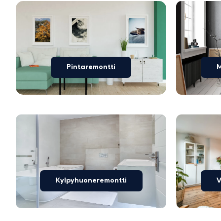
Pintaremontti
M
Kylpyhuoneremontti
V