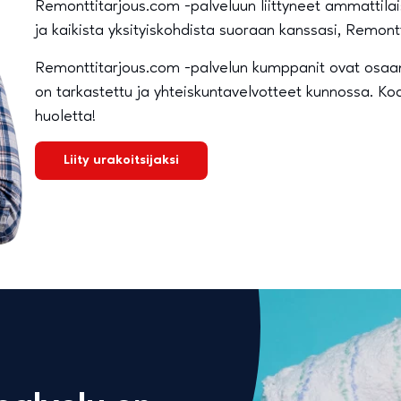
Remonttitarjous.com -palveluun liittyneet ammattilaise
ja kaikista yksityiskohdista suoraan kanssasi, Remo
Remonttitarjous.com -palvelun kumppanit ovat osaam
on tarkastettu ja yhteiskuntavelvotteet kunnossa. Kodi
huoletta!
Liity urakoitsijaksi