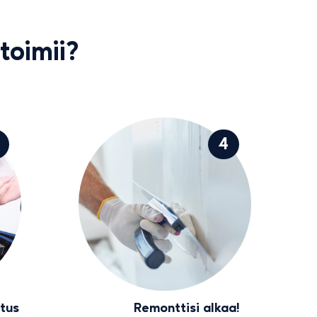
toimii?
4
itus
Remonttisi alkaa!