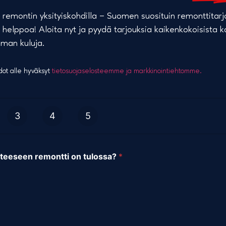
i remontin yksityiskohdilla – Suomen suosituin remonttitar
a helppoa! Aloita nyt ja pyydä tarjouksia kaikenkokoisista 
lman kuluja.
dot alle hyväksyt
tietosuojaselosteemme ja markkinointiehtomme.
3
4
5
teeseen remontti on tulossa?
*