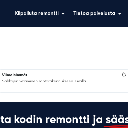
Kilpailuta remontti
Tietoa palvelusta
Viimeisimmät:
Parven rakentaminen yksiöön Helsingissä
uta kodin remontti ja
sääs