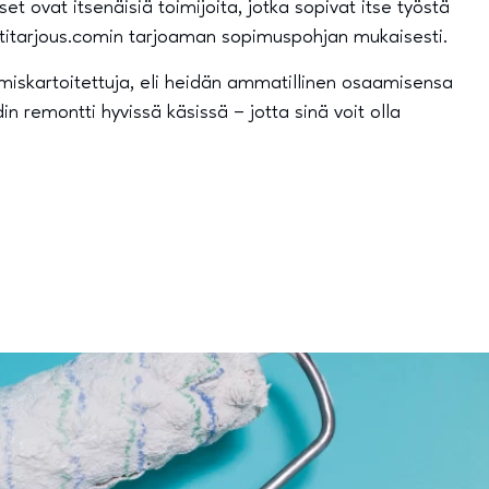
t ovat itsenäisiä toimijoita, jotka sopivat itse työstä
nttitarjous.comin tarjoaman sopimuspohjan mukaisesti.
iskartoitettuja, eli heidän ammatillinen osaamisensa
n remontti hyvissä käsissä – jotta sinä voit olla