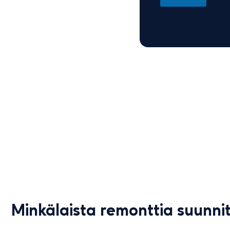
200
TYYTYVÄISTÄ ASI
Minkälaista remonttia suunnit