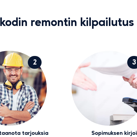
kodin remontin kilpailutus 
2
3
taanota tarjouksia
Sopimuksen kirjo