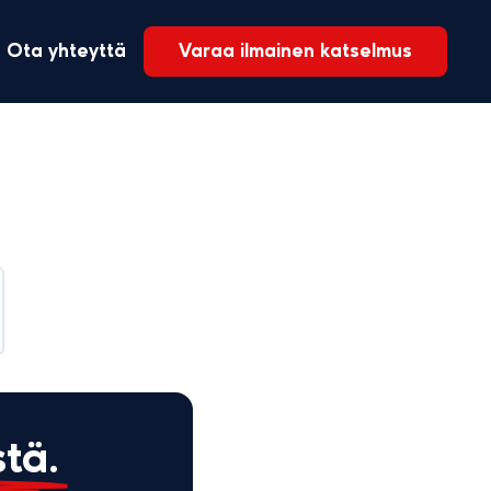
Ota yhteyttä
Varaa ilmainen katselmus
Viimeisimmät:
Keittiön asennus, IKEA
tä.